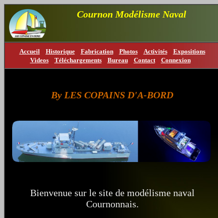
Cournon Modélisme Naval
Accueil
Historique
Fabrication
Photos
Activités
Expositions
Videos
Téléchargements
Bureau
Contact
Connexion
By LES COPAINS D'A-BORD
Bienvenue sur le site de modélisme naval
Cournonnais.