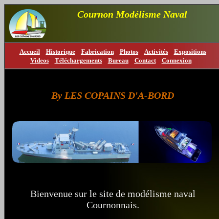
Cournon Modélisme Naval
Accueil
Historique
Fabrication
Photos
Activités
Expositions
Videos
Téléchargements
Bureau
Contact
Connexion
By LES COPAINS D'A-BORD
Bienvenue sur le site de modélisme naval
Cournonnais.