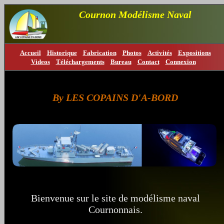
Cournon Modélisme Naval
Accueil
Historique
Fabrication
Photos
Activités
Expositions
Videos
Téléchargements
Bureau
Contact
Connexion
By LES COPAINS D'A-BORD
Bienvenue sur le site de modélisme naval
Cournonnais.