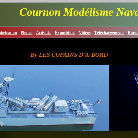
Cournon Modélisme Nava
abrication
Photos
Activités
Expositions
Videos
Téléchargements
Bure
By LES COPAINS D'A-BORD