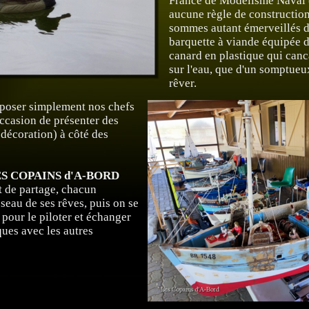
France de Modélisme Naval (
aucune règle de construction
sommes autant émerveillés d
barquette à viande équipée d
canard en plastique qui can
sur l'eau, que d'un somptueux
rêver.
exposer simplement nos chefs
'occasion de présenter des
 décoration) à côté des
S COPAINS d'A-BORD
it de partage, chacun
sseau de ses rêves, puis on se
pour le piloter et échanger
ques avec les autres