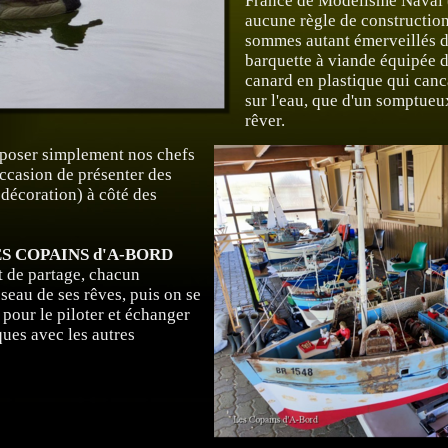
France de Modélisme Naval (
aucune règle de construction
sommes autant émerveillés d
barquette à viande équipée d
canard en plastique qui can
sur l'eau, que d'un somptueux
rêver.
exposer simplement nos chefs
'occasion de présenter des
 décoration) à côté des
S COPAINS d'A-BORD
it de partage, chacun
sseau de ses rêves, puis on se
pour le piloter et échanger
ques avec les autres