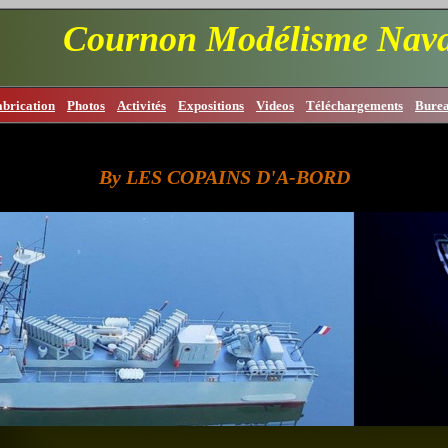
Cournon Modélisme Nava
abrication
Photos
Activités
Expositions
Videos
Téléchargements
Bure
By LES COPAINS D'A-BORD