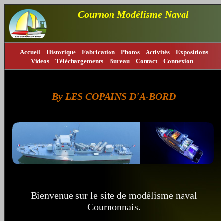
Cournon Modélisme Naval
Accueil
Historique
Fabrication
Photos
Activités
Expositions
Videos
Téléchargements
Bureau
Contact
Connexion
By LES COPAINS D'A-BORD
Bienvenue sur le site de modélisme naval
Cournonnais.