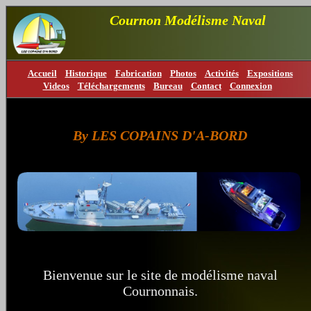
Cournon Modélisme Naval
Accueil
Historique
Fabrication
Photos
Activités
Expositions
Videos
Téléchargements
Bureau
Contact
Connexion
By LES COPAINS D'A-BORD
Bienvenue sur le site de modélisme naval
Cournonnais.