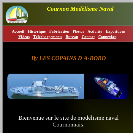
Cournon Modélisme Naval
Accueil
Historique
Fabrication
Photos
Activités
Expositions
Videos
Téléchargements
Bureau
Contact
Connexion
By LES COPAINS D'A-BORD
Bienvenue sur le site de modélisme naval
Cournonnais.