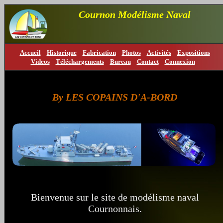
Cournon Modélisme Naval
Accueil
Historique
Fabrication
Photos
Activités
Expositions
Videos
Téléchargements
Bureau
Contact
Connexion
By LES COPAINS D'A-BORD
Bienvenue sur le site de modélisme naval
Cournonnais.