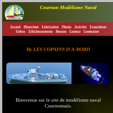
Cournon Modélisme Naval
Accueil
Historique
Fabrication
Photos
Activités
Expositions
Videos
Téléchargements
Bureau
Contact
Connexion
By LES COPAINS D'A-BORD
Bienvenue sur le site de modélisme naval
Cournonnais.