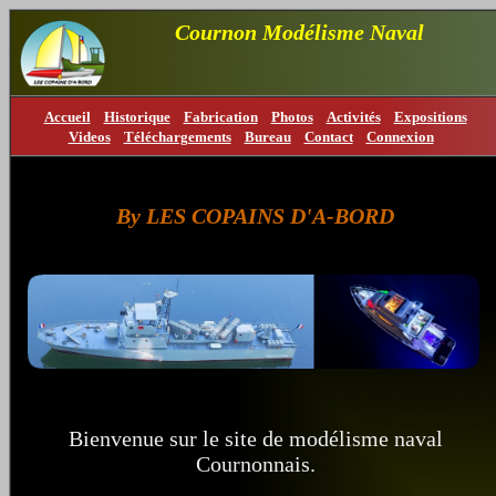
Cournon Modélisme Naval
Accueil
Historique
Fabrication
Photos
Activités
Expositions
Videos
Téléchargements
Bureau
Contact
Connexion
By LES COPAINS D'A-BORD
Bienvenue sur le site de modélisme naval
Cournonnais.