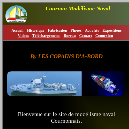
Cournon Modélisme Naval
Accueil
Historique
Fabrication
Photos
Activités
Expositions
Videos
Téléchargements
Bureau
Contact
Connexion
By LES COPAINS D'A-BORD
Bienvenue sur le site de modélisme naval
Cournonnais.