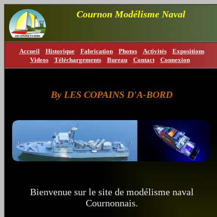
Cournon Modélisme Naval
Accueil
Historique
Fabrication
Photos
Activités
Expositions
Videos
Téléchargements
Bureau
Contact
Connexion
By LES COPAINS D'A-BORD
Bienvenue sur le site de modélisme naval
Cournonnais.