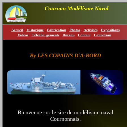
Cournon Modélisme Naval
Accueil
Historique
Fabrication
Photos
Activités
Expositions
Videos
Téléchargements
Bureau
Contact
Connexion
By LES COPAINS D'A-BORD
Bienvenue sur le site de modélisme naval
Cournonnais.