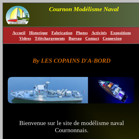
Cournon Modélisme Naval
Accueil
Historique
Fabrication
Photos
Activités
Expositions
Videos
Téléchargements
Bureau
Contact
Connexion
By LES COPAINS D'A-BORD
Bienvenue sur le site de modélisme naval
Cournonnais.