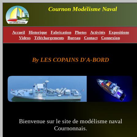
Cournon Modélisme Naval
Accueil
Historique
Fabrication
Photos
Activités
Expositions
Videos
Téléchargements
Bureau
Contact
Connexion
By LES COPAINS D'A-BORD
Bienvenue sur le site de modélisme naval
Cournonnais.