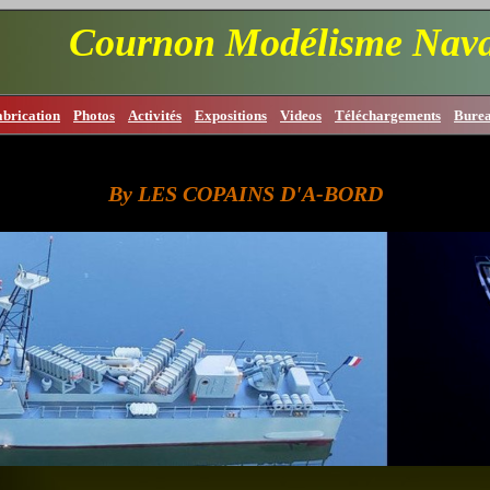
Cournon Modélisme Nava
abrication
Photos
Activités
Expositions
Videos
Téléchargements
Bure
By LES COPAINS D'A-BORD