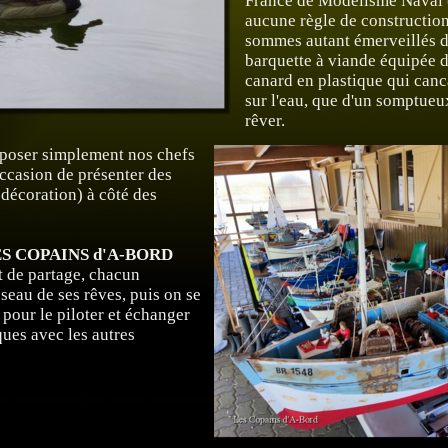
France de Modélisme Naval (
aucune règle de construction
sommes autant émerveillés d
barquette à viande équipée d
canard en plastique qui can
sur l'eau, que d'un somptueux
rêver.
exposer simplement nos chefs
'occasion de présenter des
 décoration) à côté des
S COPAINS d'A-BORD
it de partage, chacun
sseau de ses rêves, puis on se
pour le piloter et échanger
ques avec les autres