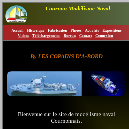
Cournon Modélisme Naval
Accueil
Historique
Fabrication
Photos
Activités
Expositions
Videos
Téléchargements
Bureau
Contact
Connexion
By LES COPAINS D'A-BORD
Bienvenue sur le site de modélisme naval
Cournonnais.