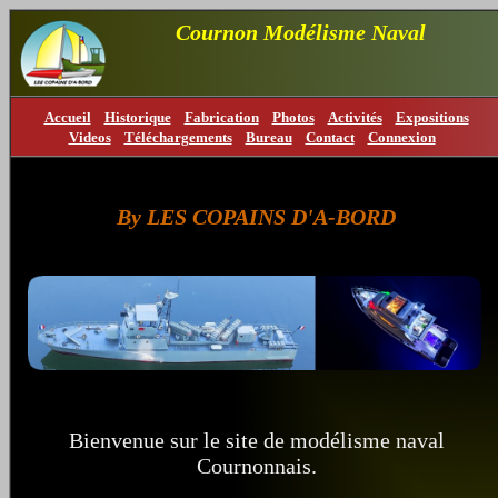
Cournon Modélisme Naval
Accueil
Historique
Fabrication
Photos
Activités
Expositions
Videos
Téléchargements
Bureau
Contact
Connexion
By LES COPAINS D'A-BORD
Bienvenue sur le site de modélisme naval
Cournonnais.