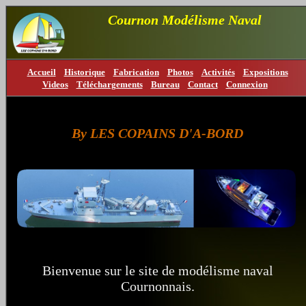
Cournon Modélisme Naval
Accueil
Historique
Fabrication
Photos
Activités
Expositions
Videos
Téléchargements
Bureau
Contact
Connexion
By LES COPAINS D'A-BORD
Bienvenue sur le site de modélisme naval
Cournonnais.