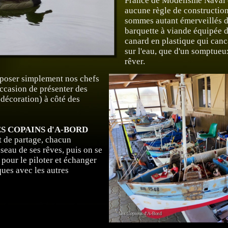
France de Modélisme Naval (
aucune règle de construction
sommes autant émerveillés d
barquette à viande équipée d
canard en plastique qui can
sur l'eau, que d'un somptueux
rêver.
exposer simplement nos chefs
'occasion de présenter des
 décoration) à côté des
S COPAINS d'A-BORD
it de partage, chacun
sseau de ses rêves, puis on se
pour le piloter et échanger
ques avec les autres