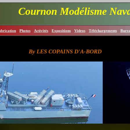
Cournon Modélisme Nava
abrication
Photos
Activités
Expositions
Videos
Téléchargements
Bure
By LES COPAINS D'A-BORD