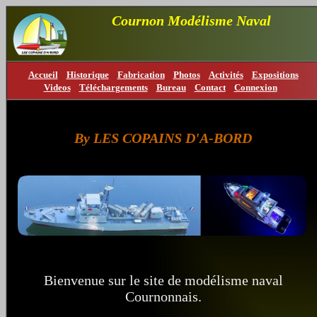
Cournon Modélisme Naval
Accueil
Historique
Fabrication
Photos
Activités
Expositions
Videos
Téléchargements
Bureau
Contact
Connexion
By LES COPAINS D'A-BORD
Bienvenue sur le site de modélisme naval
Cournonnais.