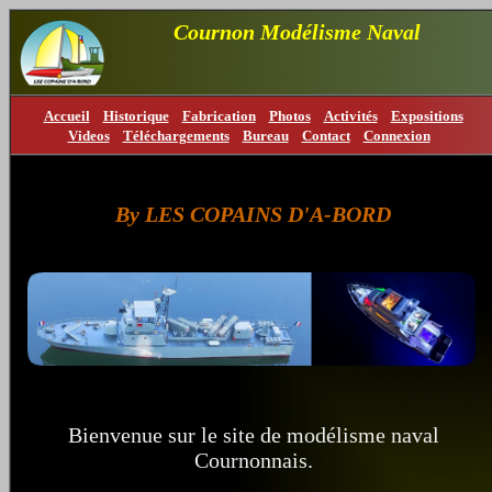
Cournon Modélisme Naval
Accueil
Historique
Fabrication
Photos
Activités
Expositions
Videos
Téléchargements
Bureau
Contact
Connexion
By LES COPAINS D'A-BORD
Bienvenue sur le site de modélisme naval
Cournonnais.