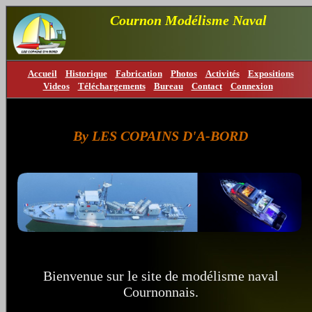
Cournon Modélisme Naval
Accueil
Historique
Fabrication
Photos
Activités
Expositions
Videos
Téléchargements
Bureau
Contact
Connexion
By LES COPAINS D'A-BORD
Bienvenue sur le site de modélisme naval
Cournonnais.