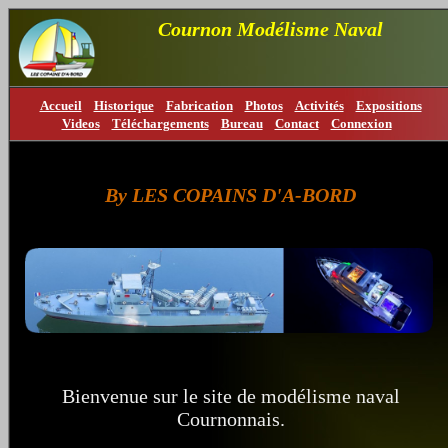
Cournon Modélisme Naval
Accueil
Historique
Fabrication
Photos
Activités
Expositions
Videos
Téléchargements
Bureau
Contact
Connexion
By LES COPAINS D'A-BORD
Bienvenue sur le site de modélisme naval
Cournonnais.